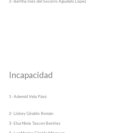
3- Bertha Inés del Socorro Agudelo López
Incapacidad
1- Ademid Vela Páez
2- Lisbey Giraldo Román
3- Elsa Nivia Tascon Benítez
4- Luz Marina Giraldo Márquez