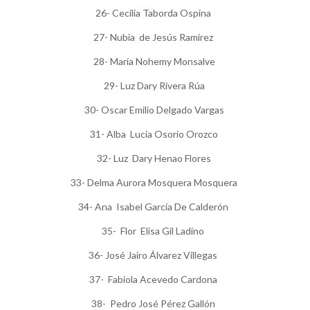
26- Cecilia Taborda Ospina
27- Nubia de Jesús Ramirez
28- María Nohemy Monsalve
29- Luz Dary Rivera Rúa
30- Oscar Emilio Delgado Vargas
31- Alba Lucia Osorio Orozco
32- Luz Dary Henao Flores
33- Delma Aurora Mosquera Mosquera
34- Ana Isabel García De Calderón
35- Flor Elisa Gil Ladino
36- José Jairo Álvarez Villegas
37- Fabiola Acevedo Cardona
38- Pedro José Pérez Gallón