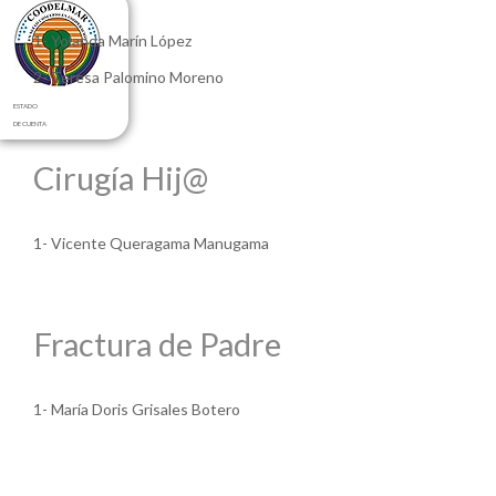
1- Yolanda Marín López
2- Teresa Palomino Moreno
ESTADO
DE CUENTA
Cirugía Hij@
1- Vicente Queragama Manugama
Fractura de Padre
1- María Doris Grisales Botero