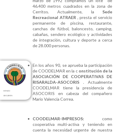
marzo de 1992 compramos un lote de
46.400 metros cuadrados en la zona de
Cerritos. Actualmente, la
Sede
Recreacional ATRAER
, presta el servicio
permanente de piscina, restaurante,
canchas de fútbol, baloncesto, camping,
cabañas, sendero ecológico y actividades
de integración, cultura y deporte a cerca
de 28.000 personas.
En los años 90, se aprueba la participación
de COODELMAR en la c
onstitución de la
ASOCIACIÓN DE COOPERATIVAS DE
RISARALDA-ASOCORIS
. Actualmente
COODELMAR tiene la presidencia de
ESTADO
ASOCORIS en cabeza del compañero
DE CUENTA
Mario Valencia Correa.
COODELMAR-IMPRESOS:
como
cooperativa multi-activa y teniendo en
cuenta la necesidad urgente de nuestra