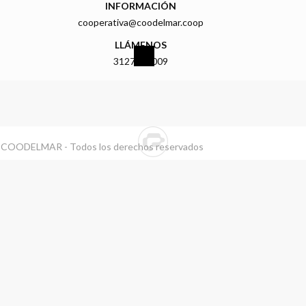
INFORMACIÓN
cooperativa@coodelmar.coop
LLÁMENOS
3127919009
 COODELMAR - Todos los derechos reservados