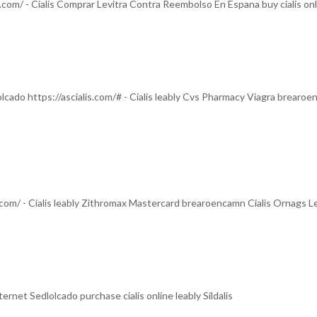
e.com/ - Cialis Comprar Levitra Contra Reembolso En Espana buy cialis on
ado https://ascialis.com/# - Cialis leably Cvs Pharmacy Viagra brearoen
r.com/ - Cialis leably Zithromax Mastercard brearoencamn Cialis Ornags L
rnet Sedlolcado purchase cialis online leably Sildalis