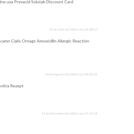
line usa Prevacid Solutab Discount Card
07 de Julio de 2020 a las 03:08:57
camn Cialis Ornags Amoxicillin Allergic Reaction
20 de Agosto de 2020 a las 09:30:22
evitra Rezept
15 de Diciembre de 2020 a las 17:14:16