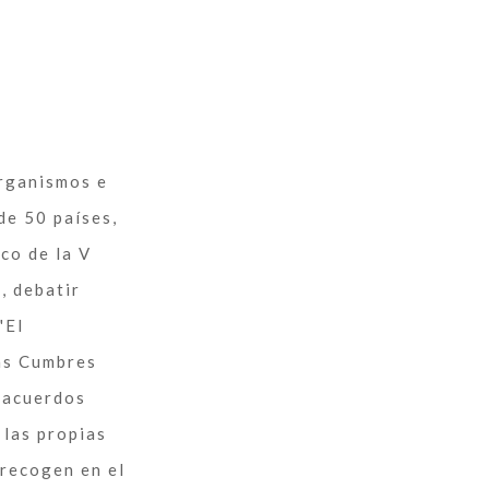
organismos e
 de 50 países,
rco de la V
d, debatir
 "El
las Cumbres
r acuerdos
 las propias
 recogen en el