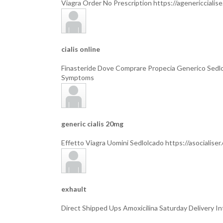
Viagra Order No Prescription https://agenericcialis
cialis online
Finasteride Dove Comprare Propecia Generico Sedlolc
Symptoms
generic cialis 20mg
Effetto Viagra Uomini Sedlolcado https://asocialise
exhault
Direct Shipped Ups Amoxicilina Saturday Delivery Inte